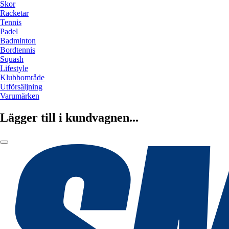
Skor
Racketar
Tennis
Padel
Badminton
Bordtennis
Squash
Lifestyle
Klubbområde
Utförsäljning
Varumärken
Lägger till i kundvagnen...