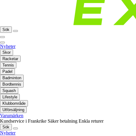
Sök
Nyheter
Skor
Racketar
Tennis
Padel
Badminton
Bordtennis
Squash
Lifestyle
Klubbområde
Utförsäljning
Varumärken
Kundservice i Frankrike
Säker betalning
Enkla returer
Sök
Nyheter