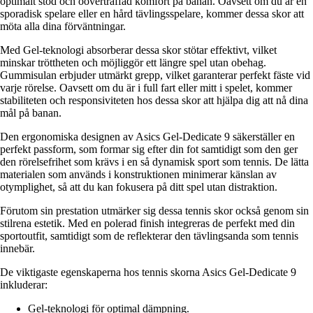
optimalt stöd och oöverträffad komfort på banan. Oavsett om du är en
sporadisk spelare eller en hård tävlingsspelare, kommer dessa skor att
möta alla dina förväntningar.
Med Gel-teknologi absorberar dessa skor stötar effektivt, vilket
minskar tröttheten och möjliggör ett längre spel utan obehag.
Gummisulan erbjuder utmärkt grepp, vilket garanterar perfekt fäste vid
varje rörelse. Oavsett om du är i full fart eller mitt i spelet, kommer
stabiliteten och responsiviteten hos dessa skor att hjälpa dig att nå dina
mål på banan.
Den ergonomiska designen av Asics Gel-Dedicate 9 säkerställer en
perfekt passform, som formar sig efter din fot samtidigt som den ger
den rörelsefrihet som krävs i en så dynamisk sport som tennis. De lätta
materialen som används i konstruktionen minimerar känslan av
otymplighet, så att du kan fokusera på ditt spel utan distraktion.
Förutom sin prestation utmärker sig dessa tennis skor också genom sin
stilrena estetik. Med en polerad finish integreras de perfekt med din
sportoutfit, samtidigt som de reflekterar den tävlingsanda som tennis
innebär.
De viktigaste egenskaperna hos tennis skorna Asics Gel-Dedicate 9
inkluderar:
Gel-teknologi för optimal dämpning.