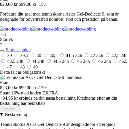
823,00 kr
699,00 kr
-15%
Förbättra ditt spel med tennisskorna Asics Gel-Dedicate 9, som är
designade för oöverträffad komfort, stöd och prestation på banan.
+-1
Storlek
*
Storleksguide
39
39,5
40
40,5
41,5
24h
42
24h
42,5
24h
43,5
24h
44
24h
44,5
24h
45
24h
46
24h
46,5
47
48
49
Detta fält är obligatoriskt
Från
823,00 kr
699,00 kr
-15%
Spara 10%
med koden
EXTRA
+34,95 kr
erbjuds pa din nasta bestallning
Krediteras efter att din
bestallning har bekraftats
Loading...
Beskrivning
Tennis skorna Asics Gel-Dedicate 9 är designade för att erbjuda