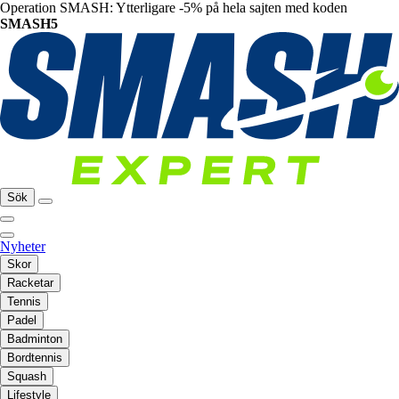
Operation SMASH: Ytterligare -5% på hela sajten med koden
SMASH5
Sök
Nyheter
Skor
Racketar
Tennis
Padel
Badminton
Bordtennis
Squash
Lifestyle