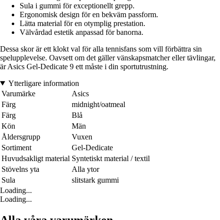
Sula i gummi för exceptionellt grepp.
Ergonomisk design för en bekväm passform.
Lätta material för en otymplig prestation.
Välvårdad estetik anpassad för banorna.
Dessa skor är ett klokt val för alla tennisfans som vill förbättra sin
spelupplevelse. Oavsett om det gäller vänskapsmatcher eller tävlingar,
är Asics Gel-Dedicate 9 ett måste i din sportutrustning.
Ytterligare information
Varumärke
Asics
Färg
midnight/oatmeal
Färg
Blå
Kön
Män
Åldersgrupp
Vuxen
Sortiment
Gel-Dedicate
Huvudsakligt material
Syntetiskt material / textil
Stövelns yta
Alla ytor
Sula
slitstark gummi
Loading...
Loading...
Alla våra varumärken