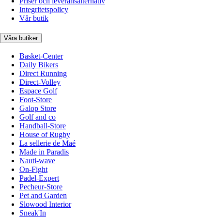
Priser och leveransalternativ
Integritetspolicy
Vår butik
Våra butiker
Basket-Center
Daily Bikers
Direct Running
Direct-Volley
Espace Golf
Foot-Store
Galop Store
Golf and co
Handball-Store
House of Rugby
La sellerie de Maé
Made in Paradis
Nauti-wave
On-Fight
Padel-Expert
Pecheur-Store
Pet and Garden
Slowood Interior
Sneak'In