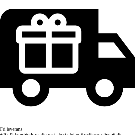
Fri leverans
+70,25 kr
erbjuds pa din nasta bestallning
Krediteras efter att din