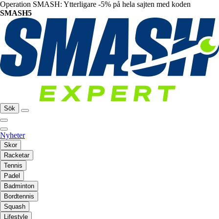
Operation SMASH: Ytterligare -5% på hela sajten med koden
SMASH5
Sök
Nyheter
Skor
Racketar
Tennis
Padel
Badminton
Bordtennis
Squash
Lifestyle