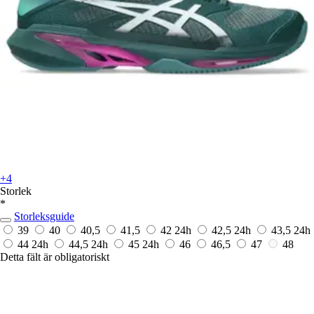
+4
Storlek
*
Storleksguide
39
40
40,5
41,5
42
24h
42,5
24h
43,5
24h
44
24h
44,5
24h
45
24h
46
46,5
47
48
Detta fält är obligatoriskt