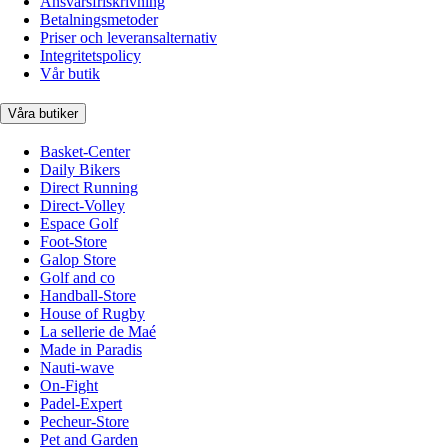
Ansvarsfriskrivning
Betalningsmetoder
Priser och leveransalternativ
Integritetspolicy
Vår butik
Våra butiker
Basket-Center
Daily Bikers
Direct Running
Direct-Volley
Espace Golf
Foot-Store
Galop Store
Golf and co
Handball-Store
House of Rugby
La sellerie de Maé
Made in Paradis
Nauti-wave
On-Fight
Padel-Expert
Pecheur-Store
Pet and Garden