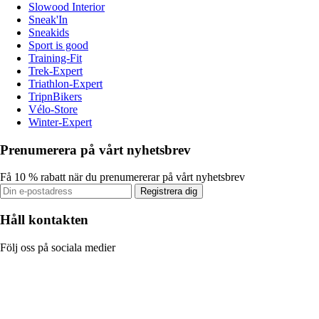
Slowood Interior
Sneak'In
Sneakids
Sport is good
Training-Fit
Trek-Expert
Triathlon-Expert
TripnBikers
Vélo-Store
Winter-Expert
Prenumerera på vårt nyhetsbrev
Få 10 % rabatt när du prenumererar på vårt nyhetsbrev
Registrera dig
Håll kontakten
Följ oss på sociala medier