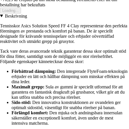
bestallning har bekraftats
Loading...
Beskrivning
Tennisskor Asics Solution Speed FF 4 Clay representerar den perfekta
föreningen av prestanda och komfort på banan. De är speciellt
designade för krävande tennisspelare och erbjuder oöverträffad
reaktivitet och utmärkt grepp på grusytor.
Tack vare deras avancerade teknik garanterar dessa skor optimalt stöd
för dina fötter, samtidigt som de möjliggör en stor rörelsefrihet.
Följande egenskaper kännetecknar dessa skor:
Förbättrad dämpning:
Den integrerade FlyteFoam-teknologin
erbjuder en lätt och hållbar dämpning som minskar effekten på
dina leder.
Maximalt grepp:
Sula av gummi är speciellt utformad för att
garantera en fantastisk dragkraft på grusbanor, vilket gör att du
kan utföra snabba och precisa rörelser.
Sido-stöd:
Den innovativa konstruktionen av ovandelen ger
optimalt sidostöd, väsentligt för snabba rörelser på banan.
Förlängd komfort:
Den mjuka och andningsbara innersulan
säkerställer en exceptionell komfort, även under de mest
intensiva matcherna.