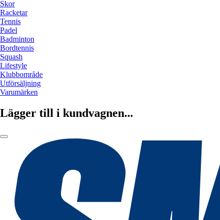
Skor
Racketar
Tennis
Padel
Badminton
Bordtennis
Squash
Lifestyle
Klubbområde
Utförsäljning
Varumärken
Lägger till i kundvagnen...