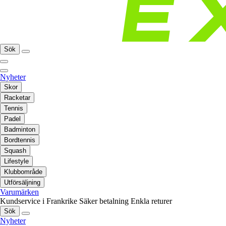
Sök
Nyheter
Skor
Racketar
Tennis
Padel
Badminton
Bordtennis
Squash
Lifestyle
Klubbområde
Utförsäljning
Varumärken
Kundservice i Frankrike
Säker betalning
Enkla returer
Sök
Nyheter