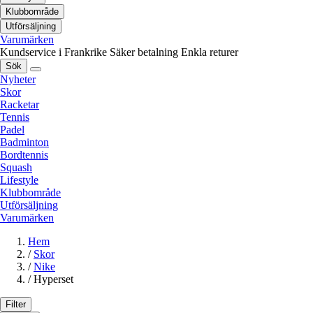
Klubbområde
Utförsäljning
Varumärken
Kundservice i Frankrike
Säker betalning
Enkla returer
Sök
Nyheter
Skor
Racketar
Tennis
Padel
Badminton
Bordtennis
Squash
Lifestyle
Klubbområde
Utförsäljning
Varumärken
Hem
/
Skor
/
Nike
/
Hyperset
Filter