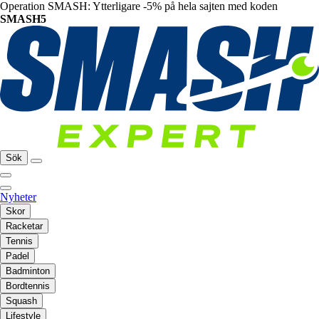
Operation SMASH: Ytterligare -5% på hela sajten med koden
SMASH5
Sök
Nyheter
Skor
Racketar
Tennis
Padel
Badminton
Bordtennis
Squash
Lifestyle