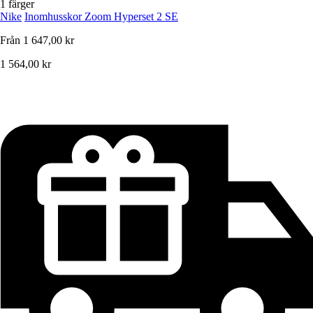
1 färger
Nike
Inomhusskor Zoom Hyperset 2 SE
Från
1 647,00 kr
1 564,00 kr