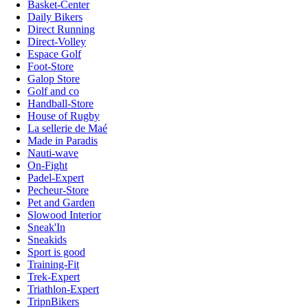
Basket-Center
Daily Bikers
Direct Running
Direct-Volley
Espace Golf
Foot-Store
Galop Store
Golf and co
Handball-Store
House of Rugby
La sellerie de Maé
Made in Paradis
Nauti-wave
On-Fight
Padel-Expert
Pecheur-Store
Pet and Garden
Slowood Interior
Sneak'In
Sneakids
Sport is good
Training-Fit
Trek-Expert
Triathlon-Expert
TripnBikers