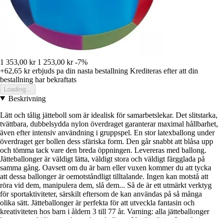
1 353,00 kr
1 253,00 kr
-7%
+62,65 kr
erbjuds pa din nasta bestallning
Krediteras efter att din
bestallning har bekraftats
Loading...
Beskrivning
Lätt och tålig jätteboll som är idealisk för samarbetslekar. Det slitstarka,
tvättbara, dubbelsydda nylon överdraget garanterar maximal hållbarhet,
även efter intensiv användning i gruppspel. En stor latexballong under
överdraget ger bollen dess sfäriska form. Den går snabbt att blåsa upp
och tömma tack vare den breda öppningen. Levereras med ballong.
Jätteballonger är väldigt lätta, väldigt stora och väldigt färgglada på
samma gång. Oavsett om du är barn eller vuxen kommer du att tycka
att dessa ballonger är oemotståndligt tilltalande. Ingen kan motstå att
röra vid dem, manipulera dem, slå dem... Så de är ett utmärkt verktyg
för sportaktiviteter, särskilt eftersom de kan användas på så många
olika sätt. Jätteballonger är perfekta för att utveckla fantasin och
kreativiteten hos barn i åldern 3 till 77 år. Varning: alla jätteballonger