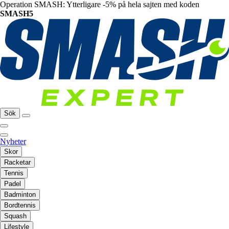
Operation SMASH: Ytterligare -5% på hela sajten med koden
SMASH5
Sök
Nyheter
Skor
Racketar
Tennis
Padel
Badminton
Bordtennis
Squash
Lifestyle