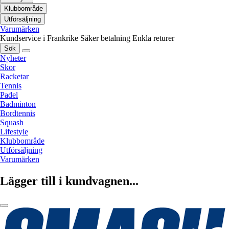
Klubbområde
Utförsäljning
Varumärken
Kundservice i Frankrike
Säker betalning
Enkla returer
Sök
Nyheter
Skor
Racketar
Tennis
Padel
Badminton
Bordtennis
Squash
Lifestyle
Klubbområde
Utförsäljning
Varumärken
Lägger till i kundvagnen...