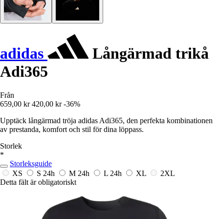
adidas
Långärmad trikå
Adi365
Från
659,00 kr
420,00 kr
-36%
Upptäck långärmad tröja adidas Adi365, den perfekta kombinationen
av prestanda, komfort och stil för dina löppass.
Storlek
*
Storleksguide
XS
S
24h
M
24h
L
24h
XL
2XL
Detta fält är obligatoriskt