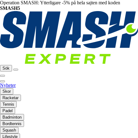
Operation SMASH: Ytterligare -5% på hela sajten med koden
SMASH5
Sök
Nyheter
Skor
Racketar
Tennis
Padel
Badminton
Bordtennis
Squash
Lifestyle