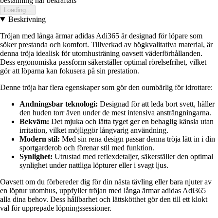
bestallning har bekraftats
Loading...
Beskrivning
Tröjan med långa ärmar adidas Adi365 är designad för löpare som
söker prestanda och komfort. Tillverkad av högkvalitativa material, är
denna tröja idealisk för utomhusträning oavsett väderförhållanden.
Dess ergonomiska passform säkerställer optimal rörelsefrihet, vilket
gör att löparna kan fokusera på sin prestation.
Denne tröja har flera egenskaper som gör den oumbärlig för idrottare:
Andningsbar teknologi:
Designad för att leda bort svett, håller
den huden torr även under de mest intensiva ansträngningarna.
Bekväm:
Det mjuka och lätta tyget ger en behaglig känsla utan
irritation, vilket möjliggör långvarig användning.
Modern stil:
Med sin rena design passar denna tröja lätt in i din
sportgarderob och förenar stil med funktion.
Synlighet:
Utrustad med reflexdetaljer, säkerställer den optimal
synlighet under nattliga löpturer eller i svagt ljus.
Oavsett om du förbereder dig för din nästa tävling eller bara njuter av
en löptur utomhus, uppfyller tröjan med långa ärmar adidas Adi365
alla dina behov. Dess hållbarhet och lättskötthet gör den till ett klokt
val för upprepade löpningssessioner.