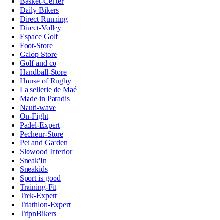
Basket-Center
Daily Bikers
Direct Running
Direct-Volley
Espace Golf
Foot-Store
Galop Store
Golf and co
Handball-Store
House of Rugby
La sellerie de Maé
Made in Paradis
Nauti-wave
On-Fight
Padel-Expert
Pecheur-Store
Pet and Garden
Slowood Interior
Sneak'In
Sneakids
Sport is good
Training-Fit
Trek-Expert
Triathlon-Expert
TripnBikers