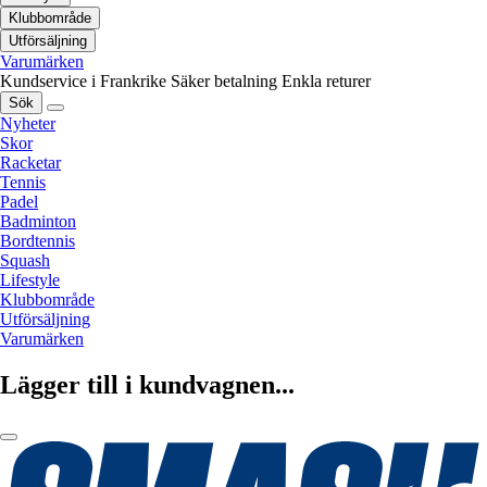
Klubbområde
Utförsäljning
Varumärken
Kundservice i Frankrike
Säker betalning
Enkla returer
Sök
Nyheter
Skor
Racketar
Tennis
Padel
Badminton
Bordtennis
Squash
Lifestyle
Klubbområde
Utförsäljning
Varumärken
Lägger till i kundvagnen...