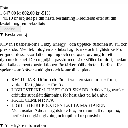
Från
1 647,00 kr
802,00 kr
-51%
+40,10 kr
erbjuds pa din nasta bestallning
Krediteras efter att din
bestallning har bekraftats
Loading...
Beskrivning
Kliv in i basketskorna Crazy Energy+ och upptäck fusionen av stil och
prestanda. Med teknologierna adidas Lightstrike och Lightstrike Pro
erbjuder dessa skor lätt dämpning och energiåtergivning för ett
dynamiskt spel. Den reguljära passformen säkerställer komfort, medan
den kalla cementkonstruktionen förstärker hållbarheten. Perfekta för
spelare som kräver smidighet och kontroll på planen.
REGULJÄR: Utformade för att vara en standardpassform,
varken för tighta eller för lösa
LIGHTSTRIKE: LJUSET GÖR SNABB. Adidas Lightstrike
erbjuder superlätt dämpning för hastighet på hög nivå.
KALL CEMENT: N/A
LIGHTSTRIKEPRO: DEN LÄTTA MÄSTAREN.
Mellansulan Adidas Lightstrike Pro, premium lätt dämpning,
perfekt energiåtergivning och optimal responsivitet.
Ytterligare information