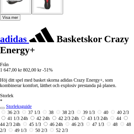
Visa mer
adidas
Basketskor Crazy
Energy+
Från
1 647,00 kr
802,00 kr
-51%
Höj ditt spel med basket skorna adidas Crazy Energy+, som
kombinerar komfort, lätthet och explosiv prestanda på planen.
Storlek
*
Storleksguide
36 2/3
37 1/3
38
38 2/3
39 1/3
40
40 2/3
41 1/3
24h
42
24h
42 2/3
24h
43 1/3
24h
44
44 2/3
24h
45 1/3
46
24h
46 2/3
47 1/3
48
48
2/3
49 1/3
50 2/3
52 2/3