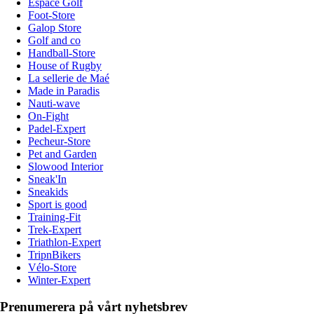
Espace Golf
Foot-Store
Galop Store
Golf and co
Handball-Store
House of Rugby
La sellerie de Maé
Made in Paradis
Nauti-wave
On-Fight
Padel-Expert
Pecheur-Store
Pet and Garden
Slowood Interior
Sneak'In
Sneakids
Sport is good
Training-Fit
Trek-Expert
Triathlon-Expert
TripnBikers
Vélo-Store
Winter-Expert
Prenumerera på vårt nyhetsbrev