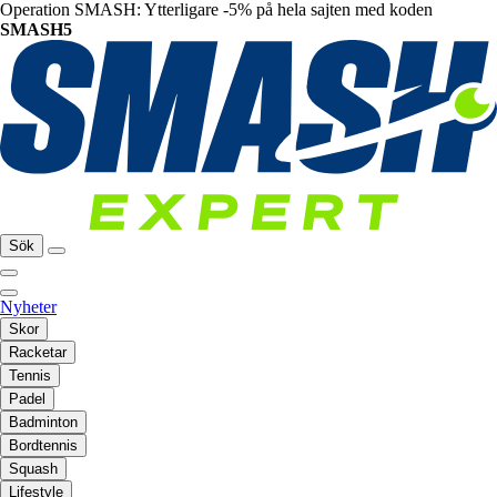
Operation SMASH: Ytterligare -5% på hela sajten med koden
SMASH5
Sök
Nyheter
Skor
Racketar
Tennis
Padel
Badminton
Bordtennis
Squash
Lifestyle