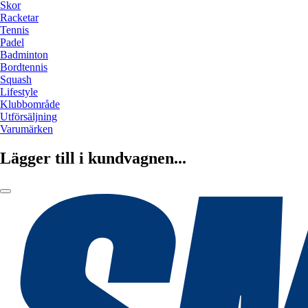
Skor
Racketar
Tennis
Padel
Badminton
Bordtennis
Squash
Lifestyle
Klubbområde
Utförsäljning
Varumärken
Lägger till i kundvagnen...