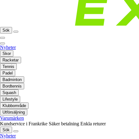
Sök
Nyheter
Skor
Racketar
Tennis
Padel
Badminton
Bordtennis
Squash
Lifestyle
Klubbområde
Utförsäljning
Varumärken
Kundservice i Frankrike
Säker betalning
Enkla returer
Sök
Nyheter