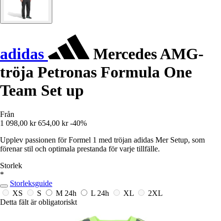
adidas
Mercedes AMG-
tröja Petronas Formula One
Team Set up
Från
1 098,00 kr
654,00 kr
-40%
Upplev passionen för Formel 1 med tröjan adidas Mer Setup, som
förenar stil och optimala prestanda för varje tillfälle.
Storlek
*
Storleksguide
XS
S
M
24h
L
24h
XL
2XL
Detta fält är obligatoriskt