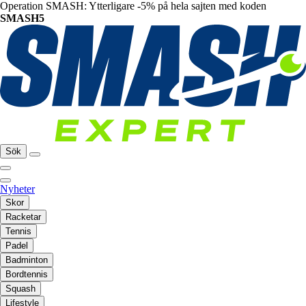
Operation SMASH: Ytterligare -5% på hela sajten med koden
SMASH5
Sök
Nyheter
Skor
Racketar
Tennis
Padel
Badminton
Bordtennis
Squash
Lifestyle