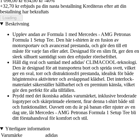
1 098,00 kr
654,00 kr
-40%
+32,70 kr
erbjuds pa din nasta bestallning
Krediteras efter att din
bestallning har bekraftats
Loading...
Beskrivning
Upplev andan av Formula 1 med Mercedes - AMG Petronas
Formula 1 Setup Tee. Den här t-shirten är en fusion av
motorsportarv och avancerad prestanda, och gör den till ett
måste för varje fan eller atlet. Designad för en slim fit, ger den en
sleek silhuett samtidigt som den erbjuder rörelsefrihet.
Håll dig sval och samlad med adidas' CLIMACOOL-teknologi.
Den är designad för att transportera bort och sprida svett, vilket
ger en sval, torr och distraktionsfri prestanda, idealisk för både
högintensiva aktiviteter och avslappnad klädsel. Det interlock-
materialet säkerställer hållbarhet och en premium känsla, vilket
gör den perfekt för alla tillfällen.
Prydd med det ikoniska adidas varumärket, inklusive broderade
logotyper och skärprintade element, firar denna t-shirt både stil
och funktionalitet. Oavsett om du är på banan eller njuter av en
dag ute, låt Mercedes - AMG Petronas Formula 1 Setup Tee bli
ditt förstahandsval för komfort och stil.
Ytterligare information
Varumärke
adidas