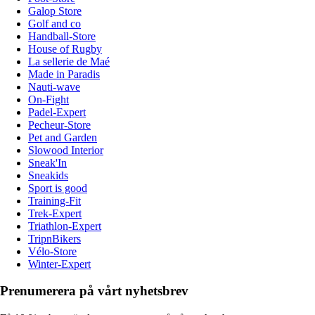
Galop Store
Golf and co
Handball-Store
House of Rugby
La sellerie de Maé
Made in Paradis
Nauti-wave
On-Fight
Padel-Expert
Pecheur-Store
Pet and Garden
Slowood Interior
Sneak'In
Sneakids
Sport is good
Training-Fit
Trek-Expert
Triathlon-Expert
TripnBikers
Vélo-Store
Winter-Expert
Prenumerera på vårt nyhetsbrev