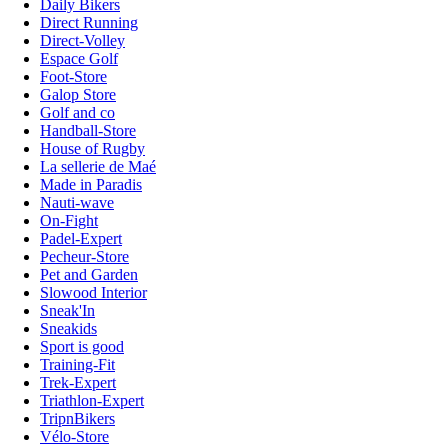
Daily Bikers
Direct Running
Direct-Volley
Espace Golf
Foot-Store
Galop Store
Golf and co
Handball-Store
House of Rugby
La sellerie de Maé
Made in Paradis
Nauti-wave
On-Fight
Padel-Expert
Pecheur-Store
Pet and Garden
Slowood Interior
Sneak'In
Sneakids
Sport is good
Training-Fit
Trek-Expert
Triathlon-Expert
TripnBikers
Vélo-Store