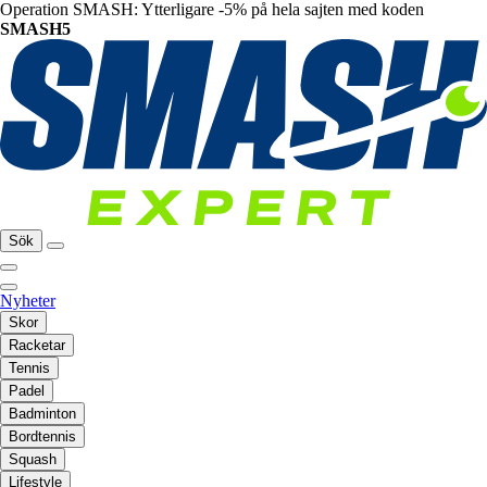
Operation SMASH: Ytterligare -5% på hela sajten med koden
SMASH5
Sök
Nyheter
Skor
Racketar
Tennis
Padel
Badminton
Bordtennis
Squash
Lifestyle