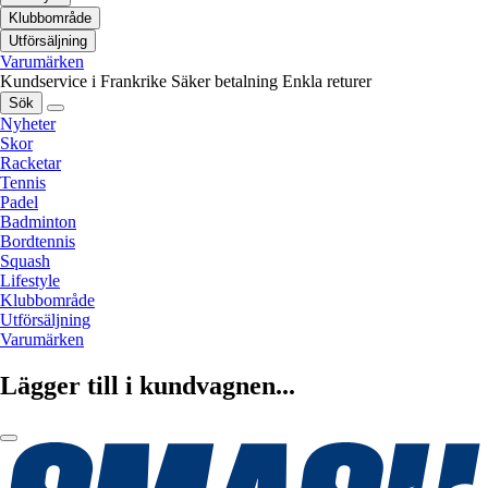
Klubbområde
Utförsäljning
Varumärken
Kundservice i Frankrike
Säker betalning
Enkla returer
Sök
Nyheter
Skor
Racketar
Tennis
Padel
Badminton
Bordtennis
Squash
Lifestyle
Klubbområde
Utförsäljning
Varumärken
Lägger till i kundvagnen...