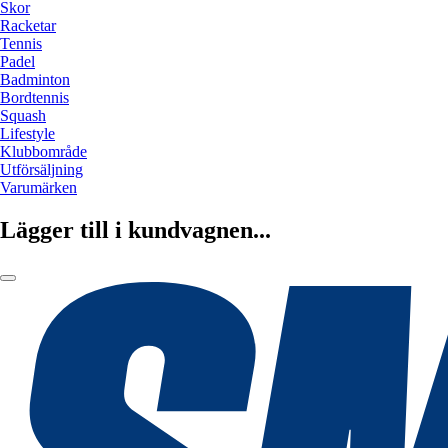
Skor
Racketar
Tennis
Padel
Badminton
Bordtennis
Squash
Lifestyle
Klubbområde
Utförsäljning
Varumärken
Lägger till i kundvagnen...