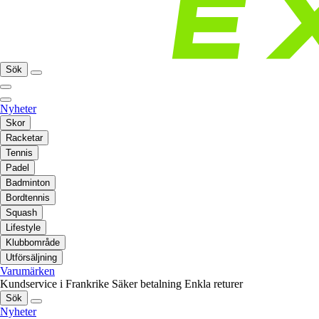
Sök
Nyheter
Skor
Racketar
Tennis
Padel
Badminton
Bordtennis
Squash
Lifestyle
Klubbområde
Utförsäljning
Varumärken
Kundservice i Frankrike
Säker betalning
Enkla returer
Sök
Nyheter