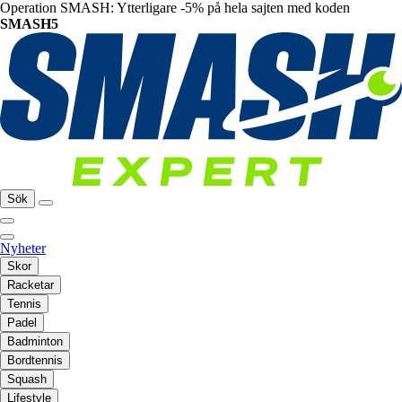
Operation SMASH: Ytterligare -5% på hela sajten med koden
SMASH5
Sök
Nyheter
Skor
Racketar
Tennis
Padel
Badminton
Bordtennis
Squash
Lifestyle