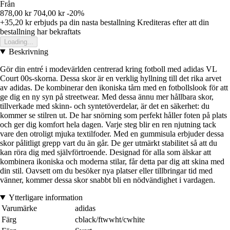
Från
878,00 kr
704,00 kr
-20%
+35,20 kr
erbjuds pa din nasta bestallning
Krediteras efter att din
bestallning har bekraftats
Loading...
Beskrivning
Gör din entré i modevärlden centrerad kring fotboll med adidas VL
Court 00s-skorna. Dessa skor är en verklig hyllning till det rika arvet
av adidas. De kombinerar den ikoniska tårn med en fotbollslook för att
ge dig en ny syn på streetwear. Med dessa ännu mer hållbara skor,
tillverkade med skinn- och syntetöverdelar, är det en säkerhet: du
kommer se stilren ut. De har snörning som perfekt håller foten på plats
och ger dig komfort hela dagen. Varje steg blir en ren njutning tack
vare den otroligt mjuka textilfoder. Med en gummisula erbjuder dessa
skor pålitligt grepp vart du än går. De ger utmärkt stabilitet så att du
kan röra dig med självförtroende. Designad för alla som älskar att
kombinera ikoniska och moderna stilar, får detta par dig att skina med
din stil. Oavsett om du besöker nya platser eller tillbringar tid med
vänner, kommer dessa skor snabbt bli en nödvändighet i vardagen.
Ytterligare information
Varumärke
adidas
Färg
cblack/ftwwht/cwhite