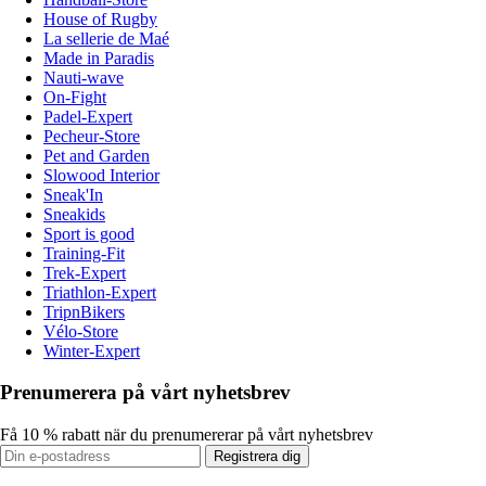
House of Rugby
La sellerie de Maé
Made in Paradis
Nauti-wave
On-Fight
Padel-Expert
Pecheur-Store
Pet and Garden
Slowood Interior
Sneak'In
Sneakids
Sport is good
Training-Fit
Trek-Expert
Triathlon-Expert
TripnBikers
Vélo-Store
Winter-Expert
Prenumerera på vårt nyhetsbrev
Få 10 % rabatt när du prenumererar på vårt nyhetsbrev
Registrera dig