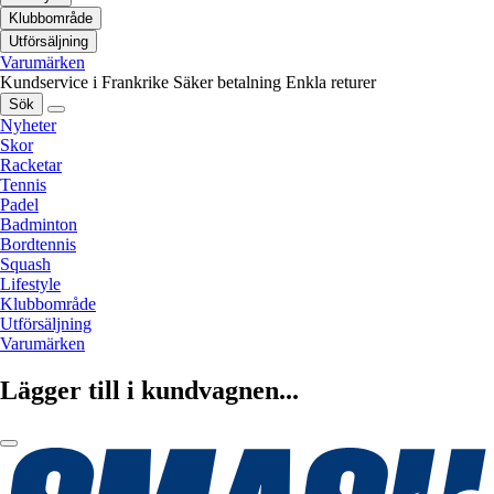
Klubbområde
Utförsäljning
Varumärken
Kundservice i Frankrike
Säker betalning
Enkla returer
Sök
Nyheter
Skor
Racketar
Tennis
Padel
Badminton
Bordtennis
Squash
Lifestyle
Klubbområde
Utförsäljning
Varumärken
Lägger till i kundvagnen...