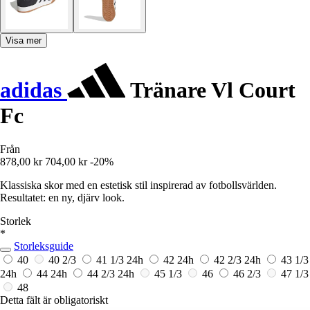
Visa mer
adidas
Tränare Vl Court
Fc
Från
878,00 kr
704,00 kr
-20%
Klassiska skor med en estetisk stil inspirerad av fotbollsvärlden.
Resultatet: en ny, djärv look.
Storlek
*
Storleksguide
40
40 2/3
41 1/3
24h
42
24h
42 2/3
24h
43 1/3
24h
44
24h
44 2/3
24h
45 1/3
46
46 2/3
47 1/3
48
Detta fält är obligatoriskt