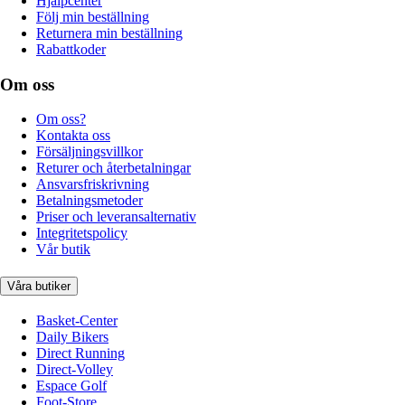
Hjälpcenter
Följ min beställning
Returnera min beställning
Rabattkoder
Om oss
Om oss?
Kontakta oss
Försäljningsvillkor
Returer och återbetalningar
Ansvarsfriskrivning
Betalningsmetoder
Priser och leveransalternativ
Integritetspolicy
Vår butik
Våra butiker
Basket-Center
Daily Bikers
Direct Running
Direct-Volley
Espace Golf
Foot-Store