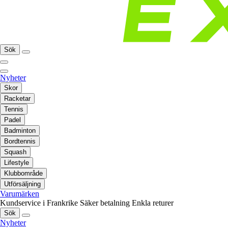
Sök
Nyheter
Skor
Racketar
Tennis
Padel
Badminton
Bordtennis
Squash
Lifestyle
Klubbområde
Utförsäljning
Varumärken
Kundservice i Frankrike
Säker betalning
Enkla returer
Sök
Nyheter