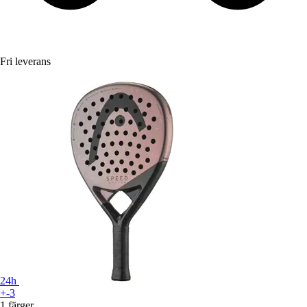
Fri leverans
24h
+-3
1 färger