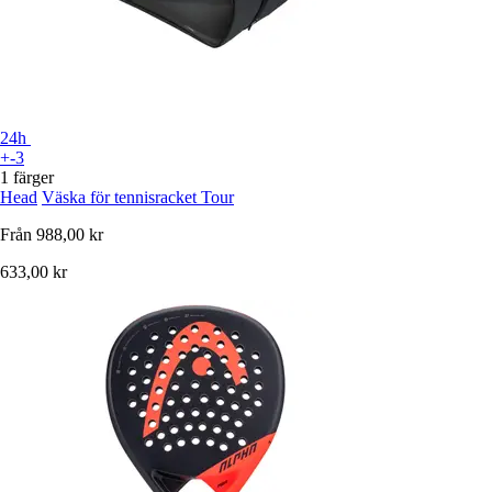
24h
+-3
1 färger
Head
Väska för tennisracket Tour
Från
988,00 kr
633,00 kr