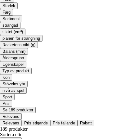
Storlek
Färg
Sortiment
strängad
siktet (cm²)
planen för strängning
Racketens vikt (g)
Balans (mm)
Åldersgrupp
Egenskaper
Typ av produkt
Kön
Stövelns yta
nivå av spel
Sport
Pris
Se 189 produkter
Relevans
Relevans
Pris stigande
Pris fallande
Rabatt
189 produkter
Sortera efter