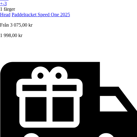
+-3
1 färger
Head
Paddelracket Speed One 2025
Från
3 075,00 kr
1 998,00 kr