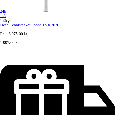
24h
+-3
1 färger
Head
Tennisracket Speed Tour 2026
Från
3 075,00 kr
1 997,00 kr