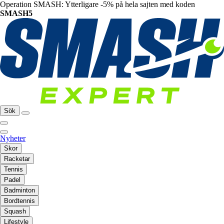
Operation SMASH: Ytterligare -5% på hela sajten med koden
SMASH5
Sök
Nyheter
Skor
Racketar
Tennis
Padel
Badminton
Bordtennis
Squash
Lifestyle