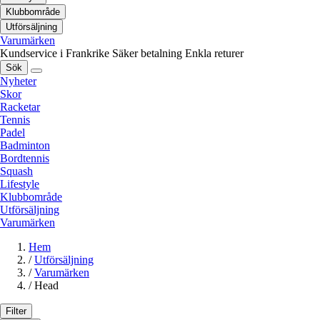
Klubbområde
Utförsäljning
Varumärken
Kundservice i Frankrike
Säker betalning
Enkla returer
Sök
Nyheter
Skor
Racketar
Tennis
Padel
Badminton
Bordtennis
Squash
Lifestyle
Klubbområde
Utförsäljning
Varumärken
Hem
/
Utförsäljning
/
Varumärken
/
Head
Filter