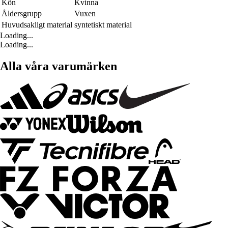
Kön
Kvinna
Åldersgrupp
Vuxen
Huvudsakligt material
syntetiskt material
Loading...
Loading...
Alla våra varumärken