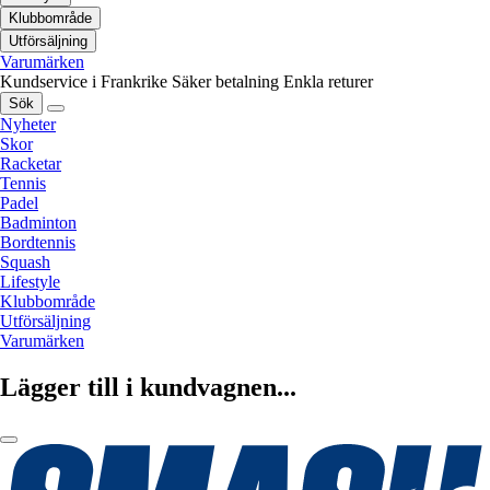
Klubbområde
Utförsäljning
Varumärken
Kundservice i Frankrike
Säker betalning
Enkla returer
Sök
Nyheter
Skor
Racketar
Tennis
Padel
Badminton
Bordtennis
Squash
Lifestyle
Klubbområde
Utförsäljning
Varumärken
Lägger till i kundvagnen...