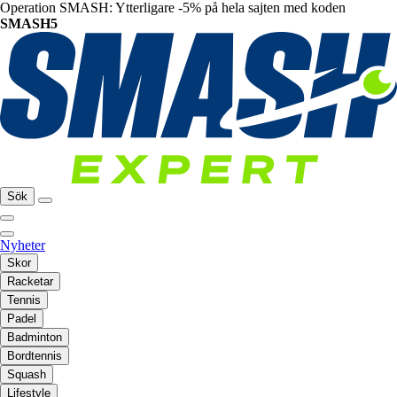
Operation SMASH: Ytterligare -5% på hela sajten med koden
SMASH5
Sök
Nyheter
Skor
Racketar
Tennis
Padel
Badminton
Bordtennis
Squash
Lifestyle