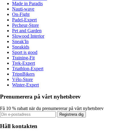
Made in Paradis
Nauti-wave
On-Fight
Padel-Expert
Pecheur-Store
Pet and Garden
Slowood Interior
Sneak'In
Sneakids
Sport is good
Training-Fit
Trek-Expert
Triathlon-Expert
TripnBikers
Vélo-Store
Winter-Expert
Prenumerera på vårt nyhetsbrev
Få 10 % rabatt när du prenumererar på vårt nyhetsbrev
Registrera dig
Håll kontakten