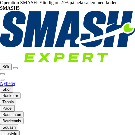
Operation SMASH: Ytterligare -5% på hela sajten med koden
SMASH5
Sök
Nyheter
Skor
Racketar
Tennis
Padel
Badminton
Bordtennis
Squash
Lifestyle