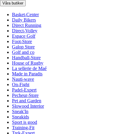
Våra butiker
Basket-Center
Daily Bikers
Direct Running
Direct-Volley
Espace Golf
Foot-Store
Galop Store
Golf and co
Handball-Store
House of Rugby
La sellerie de Maé
Made in Paradis
Nauti-wave
On-Fight
Padel-Expert
Pecheur-Store
Pet and Garden
Slowood Interior
Sneak'In
Sneakids
Sport is good
Training-Fit
Trek-Expert