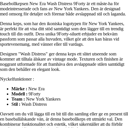
Basebollkepsen New Era Wash Distress 9Forty är ett måste-ha för
modeintresserade och fans av New York Yankees. Den är designad
med omsorg för detaljer och förenar både avslappnad stil och laganda.
Denna keps, som har den ikoniska logotypen för New York Yankees,
är perfekt för att visa ditt stöd samtidigt som den lägger till en trendig
touch till din outfit. Dess unika 9Forty-siluett erbjuder en bekväm
passform som passar alla huvuden, vilket gör att den kan bäras vid
sportevenemang, med vänner eller till vardags.
Designen "Wash Distress" ger denna keps ett slitet utseende som
kommer att tilltala älskare av vintage mode. Texturen och finishen är
noggrant utformade för att framhäva den avslappnade stilen samtidigt
som den behåller en elegant look.
Nyckelfunktioner :
Märke :
New Era
Modell :
9Forty
Team :
New York Yankees
Stil :
Wash Distress
Oavsett om du vill lägga till en bit till din samling eller ge en present till
en baseballälskande vän, är denna basebollkeps ett utmärkt val. Den
kombinerar funktionalitet och estetik, vilket säkerställer att du förblir