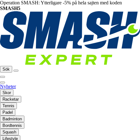
Operation SMASH: Ytterligare -5% på hela sajten med koden
SMASH5
Sök
Nyheter
Skor
Racketar
Tennis
Padel
Badminton
Bordtennis
Squash
Lifestyle