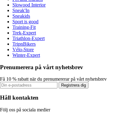
Slowood Interior
Sneak'In
Sneakids
Sport is good
Training-Fit
Trek-Expert
Triathlon-Expert
TripnBikers
Vélo-Store
Winter-Expert
Prenumerera på vårt nyhetsbrev
Få 10 % rabatt när du prenumererar på vårt nyhetsbrev
Registrera dig
Håll kontakten
Följ oss på sociala medier