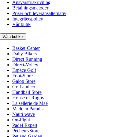
Ansvarsfriskrivning
Betalningsmetoder
Priser och leveransalternativ
Integritetspolicy
Vår butik
Våra butiker
Basket-Center
Daily Bikers
Direct Running
Direct-Volley
Espace Golf
Foot-Store
Galop Store
Golf and co
Handball-Store
House of Rugby
La sellerie de Maé
Made in Paradis
Nauti-wave
On-Fight
Padel-Expert
Pecheur-Store
Pet and Garden