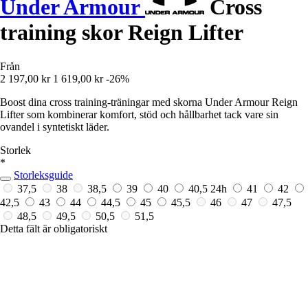
Under Armour
Cross
training skor Reign Lifter
Från
2 197,00 kr
1 619,00 kr
-26%
Boost dina cross training-träningar med skorna Under Armour Reign
Lifter som kombinerar komfort, stöd och hållbarhet tack vare sin
ovandel i syntetiskt läder.
Storlek
*
Storleksguide
37,5
38
38,5
39
40
40,5
24h
41
42
42,5
43
44
44,5
45
45,5
46
47
47,5
48,5
49,5
50,5
51,5
Detta fält är obligatoriskt