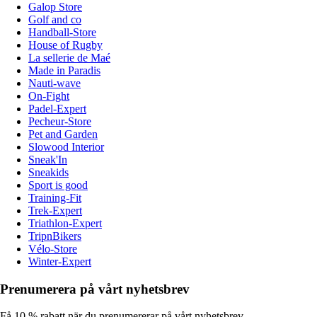
Galop Store
Golf and co
Handball-Store
House of Rugby
La sellerie de Maé
Made in Paradis
Nauti-wave
On-Fight
Padel-Expert
Pecheur-Store
Pet and Garden
Slowood Interior
Sneak'In
Sneakids
Sport is good
Training-Fit
Trek-Expert
Triathlon-Expert
TripnBikers
Vélo-Store
Winter-Expert
Prenumerera på vårt nyhetsbrev
Få 10 % rabatt när du prenumererar på vårt nyhetsbrev