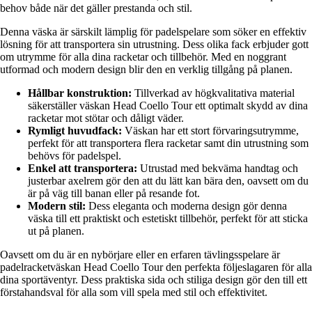
behov både när det gäller prestanda och stil.
Denna väska är särskilt lämplig för padelspelare som söker en effektiv
lösning för att transportera sin utrustning. Dess olika fack erbjuder gott
om utrymme för alla dina racketar och tillbehör. Med en noggrant
utformad och modern design blir den en verklig tillgång på planen.
Hållbar konstruktion:
Tillverkad av högkvalitativa material
säkerställer väskan Head Coello Tour ett optimalt skydd av dina
racketar mot stötar och dåligt väder.
Rymligt huvudfack:
Väskan har ett stort förvaringsutrymme,
perfekt för att transportera flera racketar samt din utrustning som
behövs för padelspel.
Enkel att transportera:
Utrustad med bekväma handtag och
justerbar axelrem gör den att du lätt kan bära den, oavsett om du
är på väg till banan eller på resande fot.
Modern stil:
Dess eleganta och moderna design gör denna
väska till ett praktiskt och estetiskt tillbehör, perfekt för att sticka
ut på planen.
Oavsett om du är en nybörjare eller en erfaren tävlingsspelare är
padelracketväskan Head Coello Tour den perfekta följeslagaren för alla
dina sportäventyr. Dess praktiska sida och stiliga design gör den till ett
förstahandsval för alla som vill spela med stil och effektivitet.