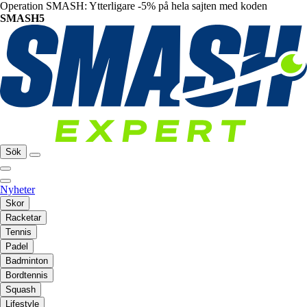
Operation SMASH: Ytterligare -5% på hela sajten med koden
SMASH5
Sök
Nyheter
Skor
Racketar
Tennis
Padel
Badminton
Bordtennis
Squash
Lifestyle