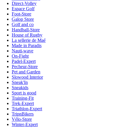
Direct-Volley
Espace Golf
Foot-Store
Galop Store
Golf and co
Handball-Store
House of Rugby
La sellerie de Maé
Made in Paradis
Nauti-wave
On-Fight
Padel-Expert
Pecheur-Store
Pet and Garden
Slowood Interior
Sneak'In
Sneakids
Sport is good
Training-Fit
Trek-Expert
Triathlon-Expert
TripnBikers
Vélo-Store
Winter-Expert