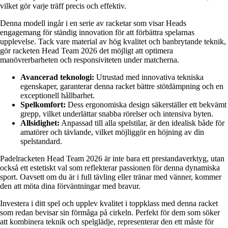
vilket gör varje träff precis och effektiv.
Denna modell ingår i en serie av racketar som visar Heads
engagemang för ständig innovation för att förbättra spelarnas
upplevelse. Tack vare material av hög kvalitet och banbrytande teknik,
gör racketen Head Team 2026 det möjligt att optimera
manövrerbarheten och responsiviteten under matcherna.
Avancerad teknologi:
Utrustad med innovativa tekniska
egenskaper, garanterar denna racket bättre stötdämpning och en
exceptionell hållbarhet.
Spelkomfort:
Dess ergonomiska design säkerställer ett bekvämt
grepp, vilket underlättar snabba rörelser och intensiva byten.
Allsidighet:
Anpassad till alla spelstilar, är den idealisk både för
amatörer och tävlande, vilket möjliggör en höjning av din
spelstandard.
Padelracketen Head Team 2026 är inte bara ett prestandaverktyg, utan
också ett estetiskt val som reflekterar passionen för denna dynamiska
sport. Oavsett om du är i full tävling eller tränar med vänner, kommer
den att möta dina förväntningar med bravur.
Investera i ditt spel och upplev kvalitet i toppklass med denna racket
som redan bevisar sin förmåga på cirkeln. Perfekt för dem som söker
att kombinera teknik och spelglädje, representerar den ett måste för