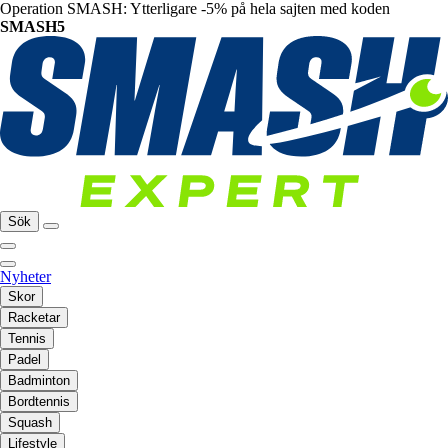
Operation SMASH: Ytterligare -5% på hela sajten med koden
SMASH5
Sök
Nyheter
Skor
Racketar
Tennis
Padel
Badminton
Bordtennis
Squash
Lifestyle