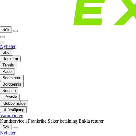
Sök
Nyheter
Skor
Racketar
Tennis
Padel
Badminton
Bordtennis
Squash
Lifestyle
Klubbområde
Utförsäljning
Varumärken
Kundservice i Frankrike
Säker betalning
Enkla returer
Sök
Nyheter