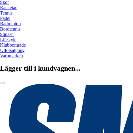
Skor
Racketar
Tennis
Padel
Badminton
Bordtennis
Squash
Lifestyle
Klubbområde
Utförsäljning
Varumärken
Lägger till i kundvagnen...