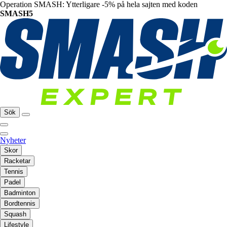
Operation SMASH: Ytterligare -5% på hela sajten med koden
SMASH5
Sök
Nyheter
Skor
Racketar
Tennis
Padel
Badminton
Bordtennis
Squash
Lifestyle