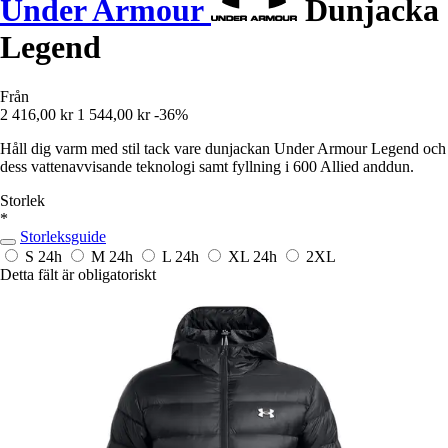
Under Armour
Dunjacka
Legend
Från
2 416,00 kr
1 544,00 kr
-36%
Håll dig varm med stil tack vare dunjackan Under Armour Legend och
dess vattenavvisande teknologi samt fyllning i 600 Allied anddun.
Storlek
*
Storleksguide
S
24h
M
24h
L
24h
XL
24h
2XL
Detta fält är obligatoriskt