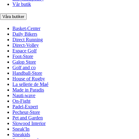
Vår butik
Våra butiker
Basket-Center
Daily Bikers
Direct Running
Direct-Volley
Espace Golf
Foot-Store
Galop Store
Golf and co
Handball-Store
House of Rugby
La sellerie de Maé
Made in Paradis
Nauti-wave
On-Fight
Padel-Expert
Pecheur-Store
Pet and Garden
Slowood Interior
Sneak'In
Sneakids