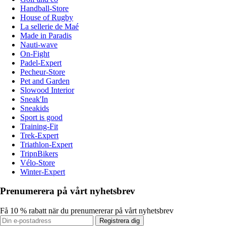
Handball-Store
House of Rugby
La sellerie de Maé
Made in Paradis
Nauti-wave
On-Fight
Padel-Expert
Pecheur-Store
Pet and Garden
Slowood Interior
Sneak'In
Sneakids
Sport is good
Training-Fit
Trek-Expert
Triathlon-Expert
TripnBikers
Vélo-Store
Winter-Expert
Prenumerera på vårt nyhetsbrev
Få 10 % rabatt när du prenumererar på vårt nyhetsbrev
Registrera dig