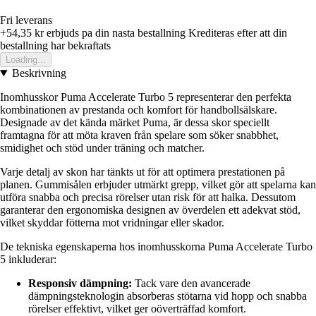
Fri leverans
+54,35 kr
erbjuds pa din nasta bestallning
Krediteras efter att din
bestallning har bekraftats
Loading...
Beskrivning
Inomhusskor Puma Accelerate Turbo 5 representerar den perfekta
kombinationen av prestanda och komfort för handbollsälskare.
Designade av det kända märket Puma, är dessa skor speciellt
framtagna för att möta kraven från spelare som söker snabbhet,
smidighet och stöd under träning och matcher.
Varje detalj av skon har tänkts ut för att optimera prestationen på
planen. Gummisålen erbjuder utmärkt grepp, vilket gör att spelarna kan
utföra snabba och precisa rörelser utan risk för att halka. Dessutom
garanterar den ergonomiska designen av överdelen ett adekvat stöd,
vilket skyddar fötterna mot vridningar eller skador.
De tekniska egenskaperna hos inomhusskorna Puma Accelerate Turbo
5 inkluderar:
Responsiv dämpning:
Tack vare den avancerade
dämpningsteknologin absorberas stötarna vid hopp och snabba
rörelser effektivt, vilket ger oöverträffad komfort.