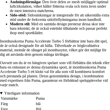
Andningsförmåga:
Den övre delen av mesh möjliggör optimal
luftcirkulation, vilket håller fötterna svala och torra även under
de mest intensiva matcherna.
Sido-stöd:
Sidosänkningar är integrerade för att säkerställa extra
stöd under de frekventa sidoförflyttningarna inom handboll.
Modern stil:
Med en samtida design presterar dessa skor inte
bara tekniskt, de är också estetiskt tilltalande och passar perfekt
ihop med sportkläder.
Inomhusskorna Puma Accelerate Turbo 5 förbättrar inte bara ditt spel,
de är också designade för att hålla. Tillverkade av högkvalitativa
material, motstår de slitaget på inomhusytor, vilket gör det möjligt för
dig att använda dem genom många tävlingar.
Oavsett om du är en hängiven spelare som vill förbättra din teknik eller
bara en entusiast av denna dynamiska sport, är inomhusskorna Puma
Accelerate Turbo 5 ett klokt val för alla som vill kombinera komfort
och prestanda på planen. Deras genomtänkta design, i kombination
med expertisen från Puma, garanterar en förbättrad spelupplevelse vid
varje match.
Ytterligare information
Varumärke
Puma
Färg
blå
Färg
Blå