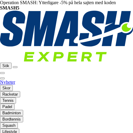
Operation SMASH: Ytterligare -5% på hela sajten med koden
SMASH5
Sök
Nyheter
Skor
Racketar
Tennis
Padel
Badminton
Bordtennis
Squash
Lifestyle