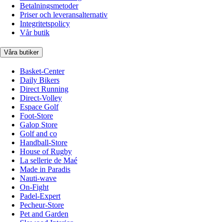
Betalningsmetoder
Priser och leveransalternativ
Integritetspolicy
Vår butik
Våra butiker
Basket-Center
Daily Bikers
Direct Running
Direct-Volley
Espace Golf
Foot-Store
Galop Store
Golf and co
Handball-Store
House of Rugby
La sellerie de Maé
Made in Paradis
Nauti-wave
On-Fight
Padel-Expert
Pecheur-Store
Pet and Garden