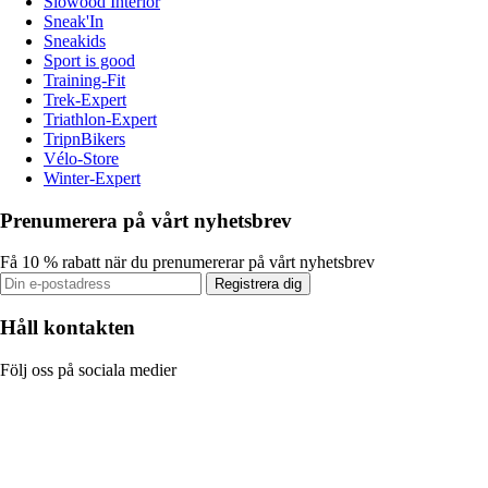
Slowood Interior
Sneak'In
Sneakids
Sport is good
Training-Fit
Trek-Expert
Triathlon-Expert
TripnBikers
Vélo-Store
Winter-Expert
Prenumerera på vårt nyhetsbrev
Få 10 % rabatt när du prenumererar på vårt nyhetsbrev
Registrera dig
Håll kontakten
Följ oss på sociala medier