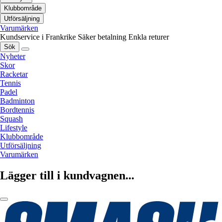
Klubbområde
Utförsäljning
Varumärken
Kundservice i Frankrike
Säker betalning
Enkla returer
Sök
Nyheter
Skor
Racketar
Tennis
Padel
Badminton
Bordtennis
Squash
Lifestyle
Klubbområde
Utförsäljning
Varumärken
Lägger till i kundvagnen...