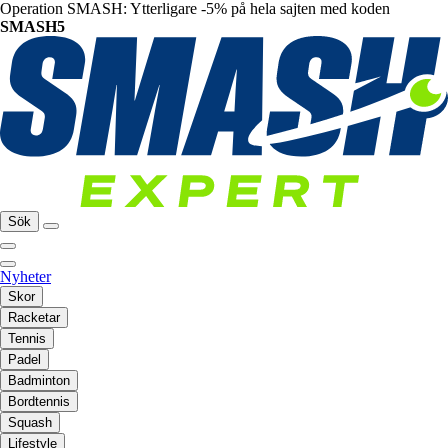
Operation SMASH: Ytterligare -5% på hela sajten med koden
SMASH5
Sök
Nyheter
Skor
Racketar
Tennis
Padel
Badminton
Bordtennis
Squash
Lifestyle