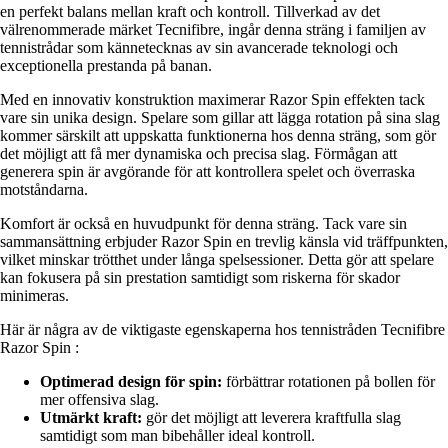
en perfekt balans mellan kraft och kontroll. Tillverkad av det
välrenommerade märket Tecnifibre, ingår denna sträng i familjen av
tennistrådar som kännetecknas av sin avancerade teknologi och
exceptionella prestanda på banan.
Med en innovativ konstruktion maximerar Razor Spin effekten tack
vare sin unika design. Spelare som gillar att lägga rotation på sina slag
kommer särskilt att uppskatta funktionerna hos denna sträng, som gör
det möjligt att få mer dynamiska och precisa slag. Förmågan att
generera spin är avgörande för att kontrollera spelet och överraska
motståndarna.
Komfort är också en huvudpunkt för denna sträng. Tack vare sin
sammansättning erbjuder Razor Spin en trevlig känsla vid träffpunkten,
vilket minskar trötthet under långa spelsessioner. Detta gör att spelare
kan fokusera på sin prestation samtidigt som riskerna för skador
minimeras.
Här är några av de viktigaste egenskaperna hos tennistråden Tecnifibre
Razor Spin :
Optimerad design för spin:
förbättrar rotationen på bollen för
mer offensiva slag.
Utmärkt kraft:
gör det möjligt att leverera kraftfulla slag
samtidigt som man bibehåller ideal kontroll.