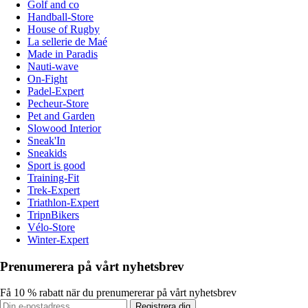
Golf and co
Handball-Store
House of Rugby
La sellerie de Maé
Made in Paradis
Nauti-wave
On-Fight
Padel-Expert
Pecheur-Store
Pet and Garden
Slowood Interior
Sneak'In
Sneakids
Sport is good
Training-Fit
Trek-Expert
Triathlon-Expert
TripnBikers
Vélo-Store
Winter-Expert
Prenumerera på vårt nyhetsbrev
Få 10 % rabatt när du prenumererar på vårt nyhetsbrev
Registrera dig