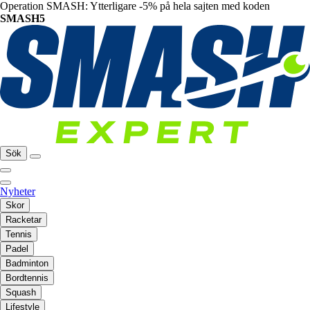
Operation SMASH: Ytterligare -5% på hela sajten med koden
SMASH5
Sök
Nyheter
Skor
Racketar
Tennis
Padel
Badminton
Bordtennis
Squash
Lifestyle