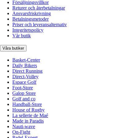
Försäljningsvillkor
Returer och återbetalningar
Ansvarsfriskrivning
Betalningsmetoder
Priser och leveransalternativ
Integritetspolicy
Vår butik
Våra butiker
Basket-Center
Daily Bikers
Direct Running
Direct-Volley
Espace Golf
Foot-Store
Galop Store
Golf and co
Handball-Store
House of Rugby
La sellerie de Maé
Made in Paradis
Nauti-wave
On-Fight
Padel-Expert