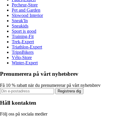
Pecheur-Store
Pet and Garden
Slowood Interior
Sneak'In
Sneakids
Sport is good
Training-Fit
Trek-Expert
Triathlon-Expert
TripnBikers
Vélo-Store
Winter-Expert
Prenumerera på vårt nyhetsbrev
Få 10 % rabatt när du prenumererar på vårt nyhetsbrev
Registrera dig
Håll kontakten
Följ oss på sociala medier