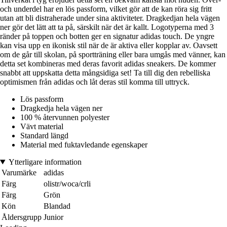
och underdel har en lös passform, vilket gör att de kan röra sig fritt
utan att bli distraherade under sina aktiviteter. Dragkedjan hela vägen
ner gör det lätt att ta på, särskilt när det är kallt. Logotyperna med 3
ränder på toppen och botten ger en signatur adidas touch. De yngre
kan visa upp en ikonisk stil när de är aktiva eller kopplar av. Oavsett
om de går till skolan, på sportträning eller bara umgås med vänner, kan
detta set kombineras med deras favorit adidas sneakers. De kommer
snabbt att uppskatta detta mångsidiga set! Ta till dig den rebelliska
optimismen från adidas och låt deras stil komma till uttryck.
Lös passform
Dragkedja hela vägen ner
100 % återvunnen polyester
Vävt material
Standard längd
Material med fuktavledande egenskaper
Ytterligare information
Varumärke
adidas
Färg
olistr/woca/crli
Färg
Grön
Kön
Blandad
Åldersgrupp
Junior