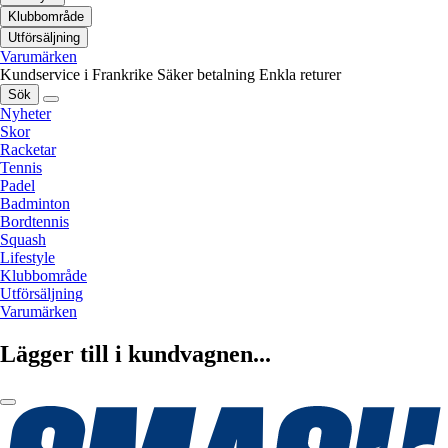
Klubbområde
Utförsäljning
Varumärken
Kundservice i Frankrike
Säker betalning
Enkla returer
Sök
Nyheter
Skor
Racketar
Tennis
Padel
Badminton
Bordtennis
Squash
Lifestyle
Klubbområde
Utförsäljning
Varumärken
Lägger till i kundvagnen...