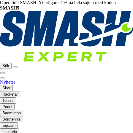
Operation SMASH: Ytterligare -5% på hela sajten med koden
SMASH5
Sök
Nyheter
Skor
Racketar
Tennis
Padel
Badminton
Bordtennis
Squash
Lifestyle