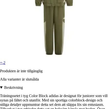
+-2
Produkten är inte tillgänglig
Alla varianter är slutsålda
Beskrivning
Träningssetet i tyg Color Block adidas är designat för juniorer som vill
synas på fältet och utanför. Med sin sportiga colorblock-design och
stiliga detaljer uppmuntrar detta set dem att släppa lös sin entusiasm.
Tillverkat i tyg erbjuder detta set en bekväm känsla mot huden. Över-