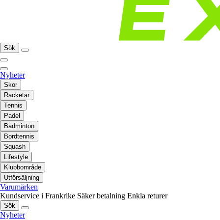
Sök
Nyheter
Skor
Racketar
Tennis
Padel
Badminton
Bordtennis
Squash
Lifestyle
Klubbområde
Utförsäljning
Varumärken
Kundservice i Frankrike
Säker betalning
Enkla returer
Sök
Nyheter