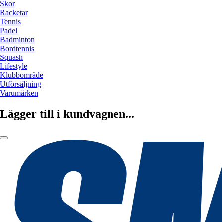
Skor
Racketar
Tennis
Padel
Badminton
Bordtennis
Squash
Lifestyle
Klubbområde
Utförsäljning
Varumärken
Lägger till i kundvagnen...