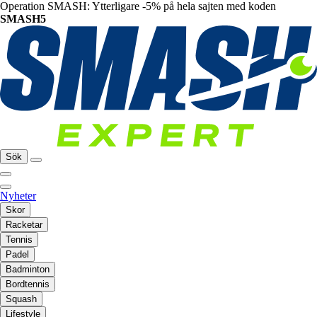
Operation SMASH: Ytterligare -5% på hela sajten med koden
SMASH5
Sök
Nyheter
Skor
Racketar
Tennis
Padel
Badminton
Bordtennis
Squash
Lifestyle