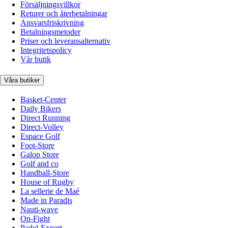
Försäljningsvillkor
Returer och återbetalningar
Ansvarsfriskrivning
Betalningsmetoder
Priser och leveransalternativ
Integritetspolicy
Vår butik
Våra butiker
Basket-Center
Daily Bikers
Direct Running
Direct-Volley
Espace Golf
Foot-Store
Galop Store
Golf and co
Handball-Store
House of Rugby
La sellerie de Maé
Made in Paradis
Nauti-wave
On-Fight
Padel-Expert