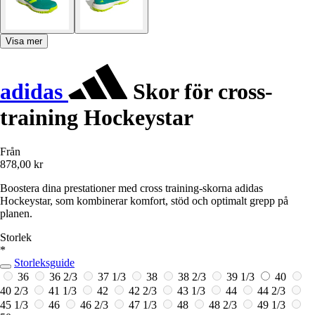
Visa mer
adidas
Skor för cross-
training Hockeystar
Från
878,00 kr
Boostera dina prestationer med cross training-skorna adidas
Hockeystar, som kombinerar komfort, stöd och optimalt grepp på
planen.
Storlek
*
Storleksguide
36
36 2/3
37 1/3
38
38 2/3
39 1/3
40
40 2/3
41 1/3
42
42 2/3
43 1/3
44
44 2/3
45 1/3
46
46 2/3
47 1/3
48
48 2/3
49 1/3