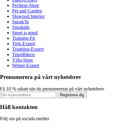
Pecheur-Store
Pet and Garden
Slowood Interior
Sneak'In
Sneakids
Sport is good
Training-Fit
Trek-Expert
Triathlon-Expert
TripnBikers
Vélo-Store
Winter-Expert
Prenumerera på vårt nyhetsbrev
Få 10 % rabatt när du prenumererar på vårt nyhetsbrev
Registrera dig
Håll kontakten
Följ oss på sociala medier