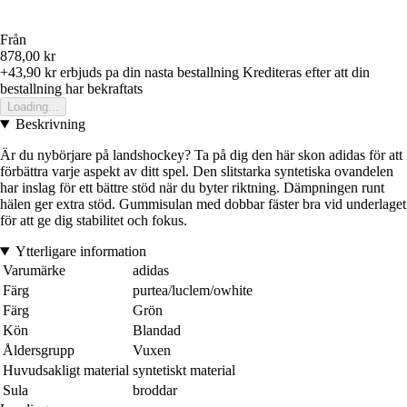
Från
878,00 kr
+43,90 kr
erbjuds pa din nasta bestallning
Krediteras efter att din
bestallning har bekraftats
Loading...
Beskrivning
Är du nybörjare på landshockey? Ta på dig den här skon adidas för att
förbättra varje aspekt av ditt spel. Den slitstarka syntetiska ovandelen
har inslag för ett bättre stöd när du byter riktning. Dämpningen runt
hälen ger extra stöd. Gummisulan med dobbar fäster bra vid underlaget
för att ge dig stabilitet och fokus.
Ytterligare information
Varumärke
adidas
Färg
purtea/luclem/owhite
Färg
Grön
Kön
Blandad
Åldersgrupp
Vuxen
Huvudsakligt material
syntetiskt material
Sula
broddar